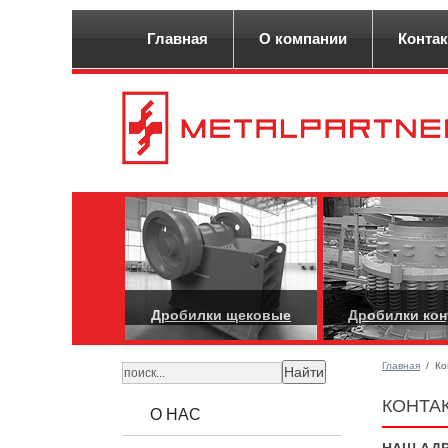
Главная
О компании
Конта
Дробилки щековые
Дробилки ко
Главная
/
Ко
КОНТА
О НАС