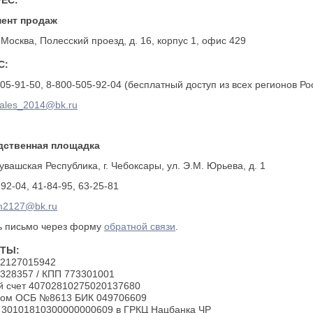
ЕС:
ент продаж
. Москва, Полесский проезд, д. 16, корпус 1, офис 429
С:
105-91-50, 8-800-505-92-04 (бесплатный доступ из всех регионов Ро
ales_2014@bk.ru
дственная площадка
увашская Республика, г. Чебоксары, ул. Э.М. Юрьева, д. 1
-92-04, 41-84-95, 63-25-81
m2127@bk.ru
ь письмо через форму
обратной связи
.
ТЫ:
2127015942
328357 / КПП 773301001
й счет 40702810275020137680
ком ОСБ №8613 БИК 049706609
т 30101810300000000609 в ГРКЦ Нацбанка ЧР