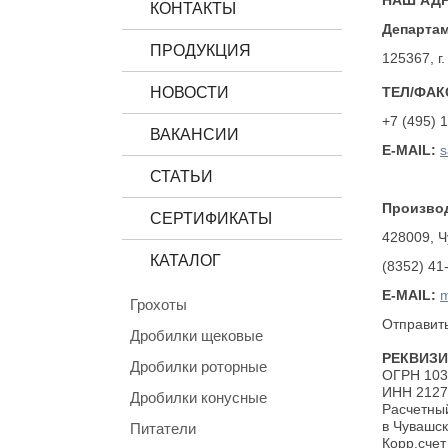
НАШ АДР
КОНТАКТЫ
Департам
ПРОДУКЦИЯ
125367, г
НОВОСТИ
ТЕЛ/ФАК
+7 (495) 
ВАКАНСИИ
E-MAIL:
s
СТАТЬИ
Произво
СЕРТИФИКАТЫ
428009, Ч
КАТАЛОГ
(8352) 41
E-MAIL:
Грохоты
Отправит
Дробилки щековые
РЕКВИЗИ
Дробилки роторные
ОГРН 103
ИНН 2127
Дробилки конусные
Расчетны
в Чувашс
Питатели
Корр.сче